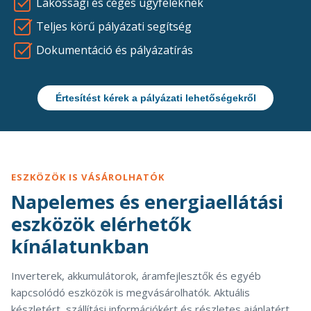
Lakossági és céges ügyfeleknek
Teljes körű pályázati segítség
Dokumentáció és pályázatírás
Értesítést kérek a pályázati lehetőségekről
ESZKÖZÖK IS VÁSÁROLHATÓK
Napelemes és energiaellátási
eszközök elérhetők
kínálatunkban
Inverterek, akkumulátorok, áramfejlesztők és egyéb
kapcsolódó eszközök is megvásárolhatók. Aktuális
készletért, szállítási információkért és részletes ajánlatért