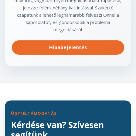
működik, vagy bármilyen meghibásodást tapasztal,
jelezze felénk néhány kattintással. Szakértő
csapatunk a lehető leghamarabb felveszi Önnel a
kapcsolatot, és gondoskodik a probléma
megoldásáról.
Hibabejelentés
ÜGYFÉLTÁMOGATÁS
Kérdése van? Szívesen
segítünk.