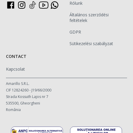
Rólunk
Általános szerződési
feltételek
GDPR
Sütikezelési szabályzat
CONTACT
Kapcsolat
Amarillo S.R.L.
CIF 12824260 - J19/66/2000
Strada Kossuth Lajos nr 7
535500, Gheorgheni
România