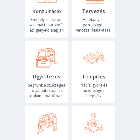
Konzultácio
Tervezés
Generatoare
Személyre szabott
Hatékony és
Kituri
szakmai tanácsadás
gazdaságos
az igényeid alapján
rendszer kialakítása.
Panouri
solare
Sisteme
de
prindere
Ügyintézés
Telepítés
Segítünk a szükséges
Precíz, gyors és
folyamatokban és
biztonságos
dokumentációban.
telepítés.